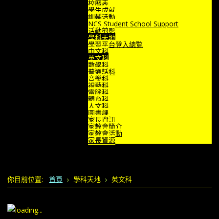
校曆表
學生成就
訓輔活動
NCS Student School Support
活動剪影
學科天地
學習平台登入總覧
中文科
英文科
數學科
普通話科
音樂科
視藝科
電腦科
體育科
人文科
圖書課
家長資訊
家教會簡介
家教會活動
家長資源
你目前位置:
首頁
學科天地
英文科