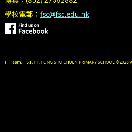
學校電郵：
fsc@fsc.edu.hk
IT Team, F.S.F.T.F. FONG SHU CHUEN PRIMARY SCHOOL ©2026 All