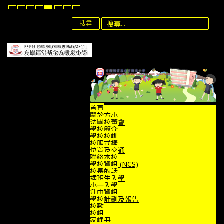
Default
Night
High
High
High
Set
Set
Set
mode
mode
Contrast
Contrast
Contrast
Smaller
Default
Larger
Black
Black
Yellow
Font
Font
Font
搜尋
White
Yellow
Black
mode
mode
mode
首頁
關於方小
法團校董會
學校簡介
學校校訓
校服式樣
位置及交通
聯絡本校
學校資訊 (NCS)
校長的話
插班生入學
小一入學
升中資訊
學校計劃及報告
校歌
校訊
家課冊