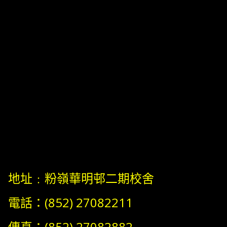
地址﹕粉嶺華明邨二期校舍
電話：(852) 27082211
傳真：(852) 27082882