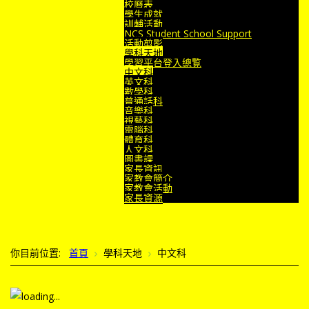
校曆表
學生成就
訓輔活動
NCS Student School Support
活動剪影
學科天地
學習平台登入總覧
中文科
英文科
數學科
普通話科
音樂科
視藝科
電腦科
體育科
人文科
圖書課
家長資訊
家教會簡介
家教會活動
家長資源
你目前位置:
首頁
學科天地
中文科