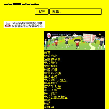
Default
Night
High
High
High
Set
Set
Set
mode
mode
Contrast
Contrast
Contrast
Smaller
Default
Larger
Black
Black
Yellow
Font
Font
Font
搜尋
White
Yellow
Black
mode
mode
mode
首頁
關於方小
法團校董會
學校簡介
學校校訓
校服式樣
位置及交通
聯絡本校
學校資訊 (NCS)
校長的話
插班生入學
小一入學
升中資訊
學校計劃及報告
校歌
校訊
家課冊