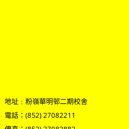
地址﹕粉嶺華明邨二期校舍
電話：(852) 27082211
傳真：(852) 27082882