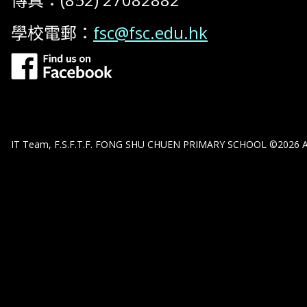
學校電郵：
fsc@fsc.edu.hk
IT Team, F.S.F.T.F. FONG SHU CHUEN PRIMARY SCHOOL ©2026 All