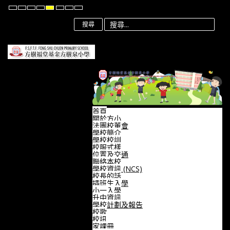
Default
Night
High
High
High
Set
Set
Set
mode
mode
Contrast
Contrast
Contrast
Smaller
Default
Larger
Black
Black
Yellow
Font
Font
Font
搜尋
White
Yellow
Black
mode
mode
mode
首頁
關於方小
法團校董會
學校簡介
學校校訓
校服式樣
位置及交通
聯絡本校
學校資訊 (NCS)
校長的話
插班生入學
小一入學
升中資訊
學校計劃及報告
校歌
校訊
家課冊