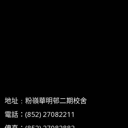
地址﹕粉嶺華明邨二期校舍
電話：(852) 27082211
傳真：(852) 27082882