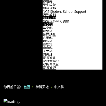
校曆表
學生成就
訓輔活動
NCS Student School Support
活動剪影
學科天地
學習平台登入總覧
中文科
英文科
數學科
普通話科
音樂科
視藝科
電腦科
體育科
人文科
圖書課
家長資訊
家教會簡介
家教會活動
家長資源
你目前位置:
首頁
學科天地
中文科