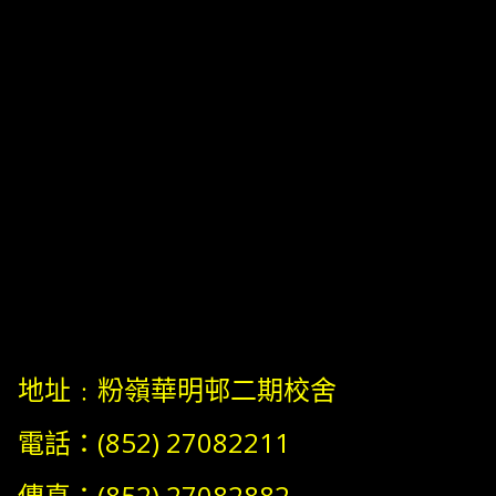
地址﹕粉嶺華明邨二期校舍
電話：(852) 27082211
傳真：(852) 27082882