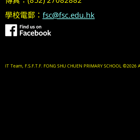
學校電郵：
fsc@fsc.edu.hk
IT Team, F.S.F.T.F. FONG SHU CHUEN PRIMARY SCHOOL ©2026 All