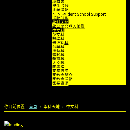
校曆表
學生成就
訓輔活動
NCS Student School Support
活動剪影
學科天地
學習平台登入總覧
中文科
英文科
數學科
普通話科
音樂科
視藝科
電腦科
體育科
人文科
圖書課
家長資訊
家教會簡介
家教會活動
家長資源
你目前位置:
首頁
學科天地
中文科