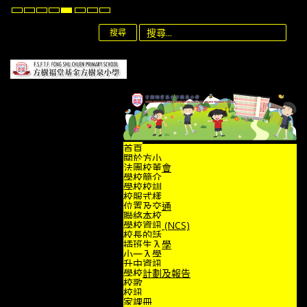
Default
Night
High
High
High
Set
Set
Set
mode
mode
Contrast
Contrast
Contrast
Smaller
Default
Larger
Black
Black
Yellow
Font
Font
Font
搜尋
White
Yellow
Black
mode
mode
mode
首頁
關於方小
法團校董會
學校簡介
學校校訓
校服式樣
位置及交通
聯絡本校
學校資訊 (NCS)
校長的話
插班生入學
小一入學
升中資訊
學校計劃及報告
校歌
校訊
家課冊