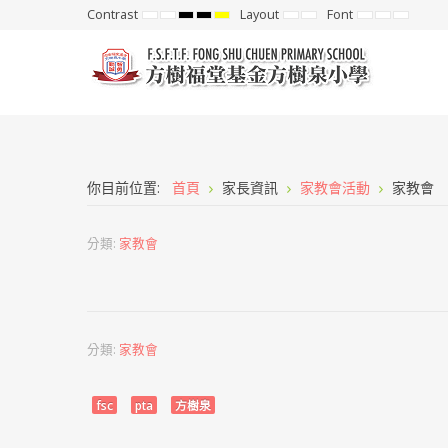
Contrast
Layout
Font
Default
Night
High
High
High
Fixed
Wide
Set
Set
Set
mode
mode
Contrast
Contrast
Contrast
layout
layout
Smaller
Default
Larger
Black
Black
Yellow
Font
Font
Font
White
Yellow
Black
mode
mode
mode
你目前位置:
首頁
家長資訊
家教會活動
家教會
分類:
家教會
分類:
家教會
fsc
pta
方樹泉