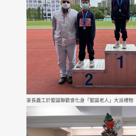
家長義工於聖誕聯歡會化身「聖誕老人」大派禮物