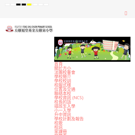
Default
Night
High
High
High
Set
Set
Set
mode
mode
Contrast
Contrast
Contrast
Smaller
Default
Larger
Black
Black
Yellow
Font
Font
Font
White
Yellow
Black
mode
mode
mode
首頁
關於方小
法團校董會
學校簡介
學校校訓
校服式樣
位置及交通
聯絡本校
學校資訊 (NCS)
校長的話
插班生入學
小一入學
升中資訊
學校計劃及報告
校歌
校訊
家課冊