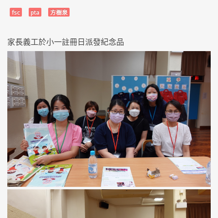
fsc
pta
方樹泉
家長義工於小一註冊日
派發
紀念品