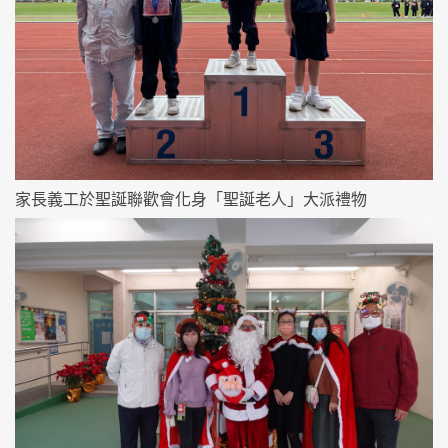
家長義工於聖誕聯歡會化身「聖誕老人」大派禮物