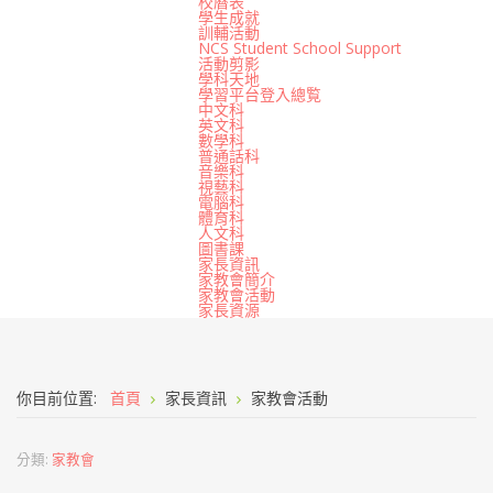
校曆表
學生成就
訓輔活動
NCS Student School Support
活動剪影
學科天地
學習平台登入總覧
中文科
英文科
數學科
普通話科
音樂科
視藝科
電腦科
體育科
人文科
圖書課
家長資訊
家教會簡介
家教會活動
家長資源
你目前位置:
首頁
家長資訊
家教會活動
分類:
家教會