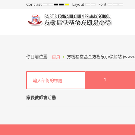
Contrast
Layout
Font
Default
Night
High
High
High
Fixed
Wide
Set
Set
Set
mode
mode
Contrast
Contrast
Contrast
layout
layout
Smaller
Default
Larger
Black
Black
Yellow
Font
Font
Font
White
Yellow
Black
mode
mode
mode
你目前位置:
首頁
方樹福堂基金方樹泉小學網站 (www.fsc.e
家長教師會活動