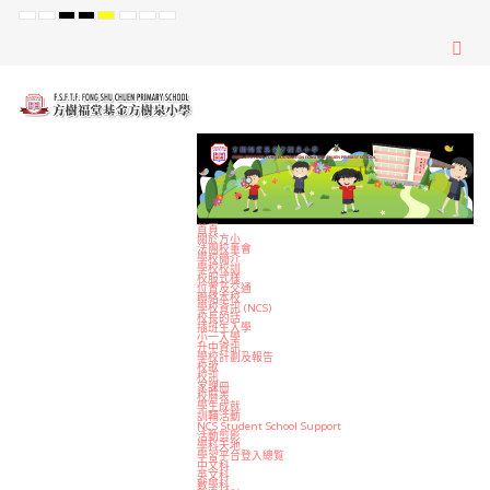
Default
Night
High
High
High
Set
Set
Set
mode
mode
Contrast
Contrast
Contrast
Smaller
Default
Larger
Black
Black
Yellow
Font
Font
Font
White
Yellow
Black
mode
mode
mode
首頁
關於方小
法團校董會
學校簡介
學校校訓
校服式樣
位置及交通
聯絡本校
學校資訊 (NCS)
校長的話
插班生入學
小一入學
升中資訊
學校計劃及報告
校歌
校訊
家課冊
校曆表
學生成就
訓輔活動
NCS Student School Support
活動剪影
學科天地
學習平台登入總覧
中文科
英文科
數學科