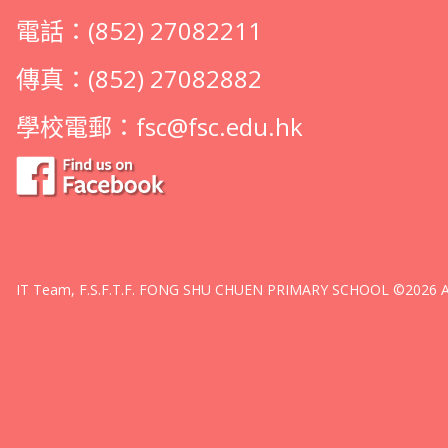
電話：(852) 27082211
傳真：(852) 27082882
學校電郵：
fsc@fsc.edu.hk
IT Team, F.S.F.T.F. FONG SHU CHUEN PRIMARY SCHOOL ©2026 All