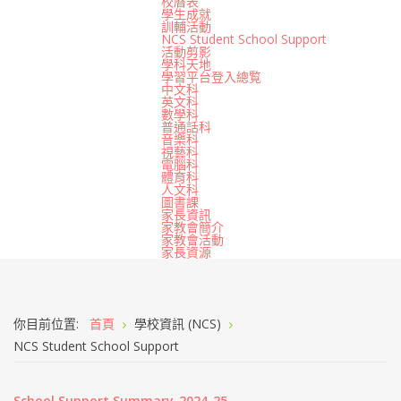
校曆表
學生成就
訓輔活動
NCS Student School Support
活動剪影
學科天地
學習平台登入總覧
中文科
英文科
數學科
普通話科
音樂科
視藝科
電腦科
體育科
人文科
圖書課
家長資訊
家教會簡介
家教會活動
家長資源
你目前位置:
首頁
學校資訊 (NCS)
NCS Student School Support
School Support Summary_2024-25