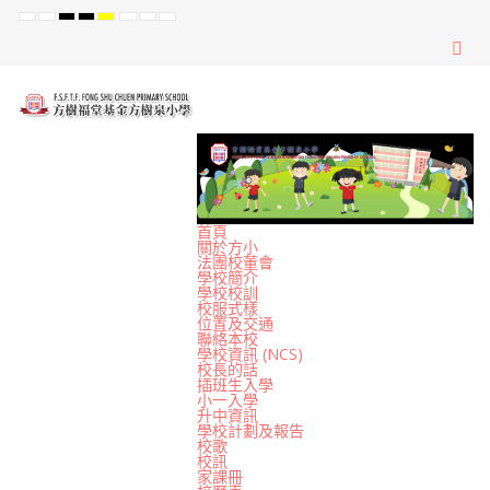
Default
Night
High
High
High
Set
Set
Set
mode
mode
Contrast
Contrast
Contrast
Smaller
Default
Larger
Black
Black
Yellow
Font
Font
Font
White
Yellow
Black
mode
mode
mode
首頁
關於方小
法團校董會
學校簡介
學校校訓
校服式樣
位置及交通
聯絡本校
學校資訊 (NCS)
校長的話
插班生入學
小一入學
升中資訊
學校計劃及報告
校歌
校訊
家課冊