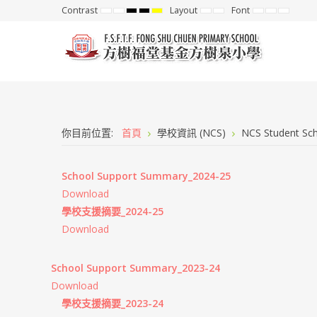
Contrast
Layout
Font
Default
Night
High
High
High
Fixed
Wide
Set
Set
Set
mode
mode
Contrast
Contrast
Contrast
layout
layout
Smaller
Default
Larger
Black
Black
Yellow
Font
Font
Font
White
Yellow
Black
mode
mode
mode
你目前位置:
首頁
學校資訊 (NCS)
NCS Student Sch
School Support Summary_2024-25
Download
學校支援摘要_2024-25
Download
School Support Summary_2023-24
Download
學校支援摘要_2023-24