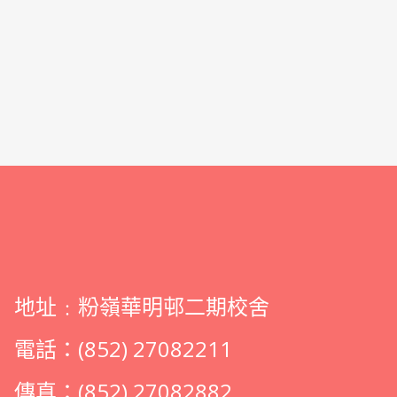
地址﹕粉嶺華明邨二期校舍
電話：(852) 27082211
傳真：(852) 27082882