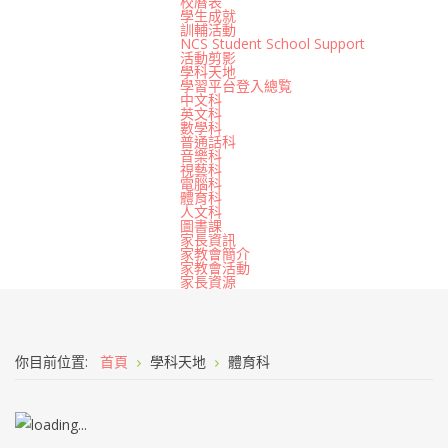
校曆表
學生成就
訓輔活動
NCS Student School Support
活動剪影
學科天地
學習平台登入總覧
中文科
英文科
數學科
普通話科
音樂科
視藝科
電腦科
體育科
人文科
圖書課
家長資訊
家教會簡介
家教會活動
家長資源
你目前位置:
首頁
學科天地
體育科