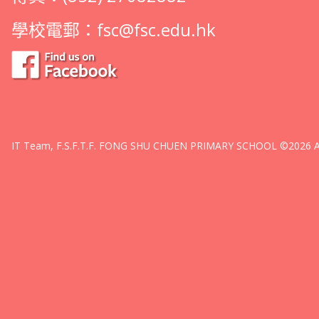
學校電郵：
fsc@fsc.edu.hk
IT Team, F.S.F.T.F. FONG SHU CHUEN PRIMARY SCHOOL ©2026 All