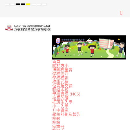
Default
Night
High
High
High
Set
Set
Set
mode
mode
Contrast
Contrast
Contrast
Smaller
Default
Larger
Black
Black
Yellow
Font
Font
Font
White
Yellow
Black
mode
mode
mode
首頁
關於方小
法團校董會
學校簡介
學校校訓
校服式樣
位置及交通
聯絡本校
學校資訊 (NCS)
校長的話
插班生入學
小一入學
升中資訊
學校計劃及報告
校歌
校訊
家課冊