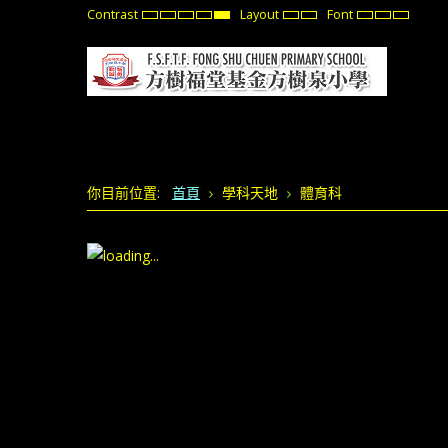
Contrast
Layout
Font
Default
Night
High
High
High
Fixed
Wide
Set
Set
Set
mode
mode
Contrast
Contrast
Contrast
layout
layout
Smaller
Default
Larger
Black
Black
Yellow
Font
Font
Font
White
Yellow
Black
mode
mode
mode
你目前位置:
首頁
學科天地
體育科