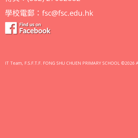
學校電郵：
fsc@fsc.edu.hk
IT Team, F.S.F.T.F. FONG SHU CHUEN PRIMARY SCHOOL ©2026 All