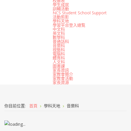
校曆表
學生成就
訓輔活動
NCS Student School Support
活動剪影
學科天地
學習平台登入總覧
中文科
英文科
數學科
普通話科
音樂科
視藝科
電腦科
體育科
人文科
圖書課
家長資訊
家教會簡介
家教會活動
家長資源
你目前位置:
首頁
學科天地
音樂科