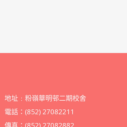
地址﹕粉嶺華明邨二期校舍
電話：(852) 27082211
傳真：(852) 27082882