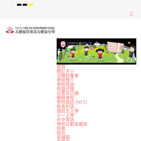
Default
Night
High
High
High
Set
Set
Set
mode
mode
Contrast
Contrast
Contrast
Smaller
Default
Larger
Black
Black
Yellow
Font
Font
Font
White
Yellow
Black
mode
mode
mode
首頁
關於方小
法團校董會
學校簡介
學校校訓
校服式樣
位置及交通
聯絡本校
學校資訊 (NCS)
校長的話
插班生入學
小一入學
升中資訊
學校計劃及報告
校歌
校訊
家課冊