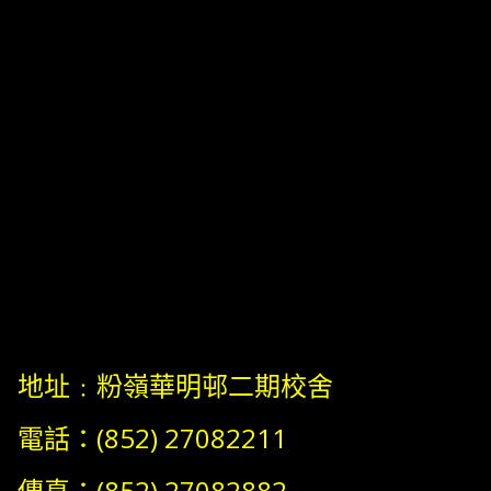
地址﹕粉嶺華明邨二期校舍
電話：(852) 27082211
傳真：(852) 27082882