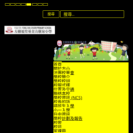
Default
Night
High
High
High
Set
Set
Set
mode
mode
Contrast
Contrast
Contrast
Smaller
Default
Larger
Black
Black
Yellow
Font
Font
Font
搜尋
White
Yellow
Black
mode
mode
mode
首頁
關於方小
法團校董會
學校簡介
學校校訓
校服式樣
位置及交通
聯絡本校
學校資訊 (NCS)
校長的話
插班生入學
小一入學
升中資訊
學校計劃及報告
校歌
校訊
家課冊