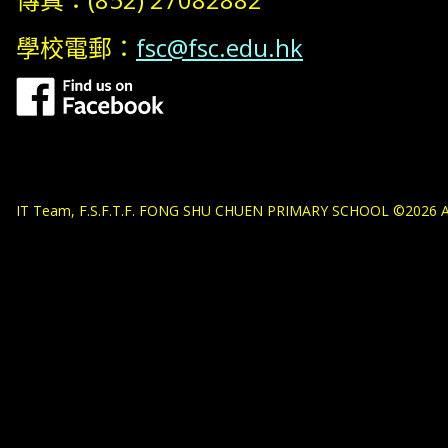
學校電郵：
fsc@fsc.edu.hk
IT Team, F.S.F.T.F. FONG SHU CHUEN PRIMARY SCHOOL ©2026 All