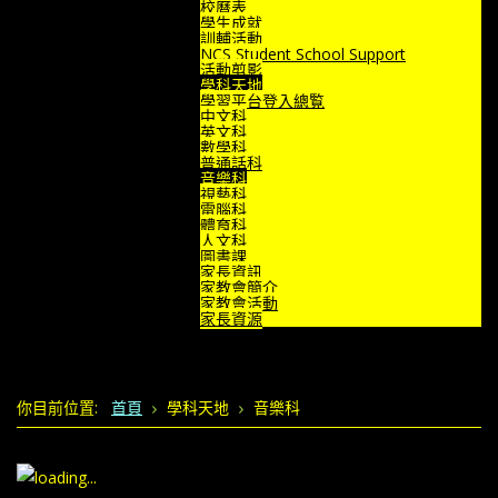
校曆表
學生成就
訓輔活動
NCS Student School Support
活動剪影
學科天地
學習平台登入總覧
中文科
英文科
數學科
普通話科
音樂科
視藝科
電腦科
體育科
人文科
圖書課
家長資訊
家教會簡介
家教會活動
家長資源
你目前位置:
首頁
學科天地
音樂科