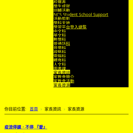
校曆表
學生成就
訓輔活動
NCS Student School Support
活動剪影
學科天地
學習平台登入總覧
中文科
英文科
數學科
普通話科
音樂科
視藝科
電腦科
體育科
人文科
圖書課
家長資訊
家教會簡介
家教會活動
家長資源
你目前位置:
首頁
家長資訊
家長資源
疫流停課．不停 『愛』