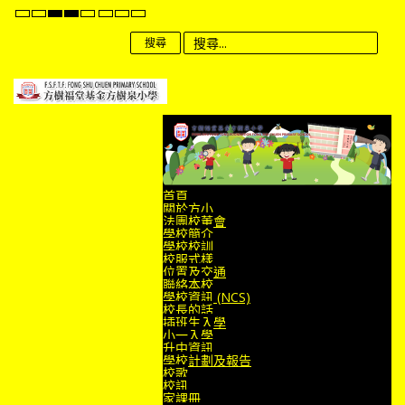
Default
Night
High
High
High
Set
Set
Set
mode
mode
Contrast
Contrast
Contrast
Smaller
Default
Larger
Black
Black
Yellow
Font
Font
Font
搜尋
White
Yellow
Black
mode
mode
mode
首頁
關於方小
法團校董會
學校簡介
學校校訓
校服式樣
位置及交通
聯絡本校
學校資訊 (NCS)
校長的話
插班生入學
小一入學
升中資訊
學校計劃及報告
校歌
校訊
家課冊