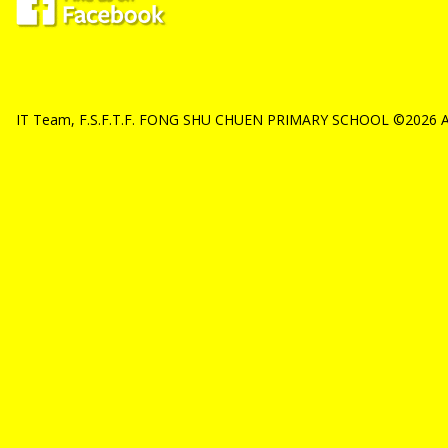
IT Team, F.S.F.T.F. FONG SHU CHUEN PRIMARY SCHOOL ©2026 All