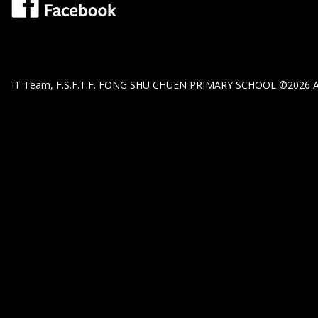
IT Team, F.S.F.T.F. FONG SHU CHUEN PRIMARY SCHOOL ©2026 All