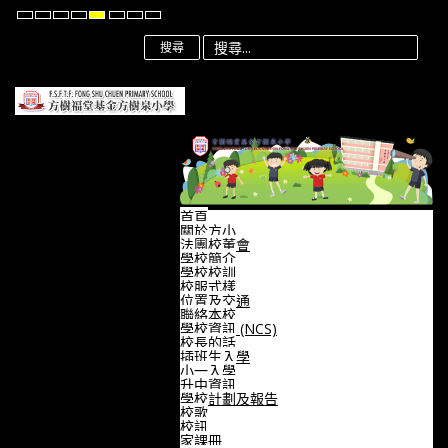
Default
Night
High
High
High
Set
Set
Set
mode
mode
Contrast
Contrast
Contrast
Smaller
Default
Larger
Black
Black
Yellow
Font
Font
Font
搜尋
White
Yellow
Black
mode
mode
mode
首頁
關於方小
法團校董會
學校簡介
學校校訓
校服式樣
位置及交通
聯絡本校
學校資訊 (NCS)
校長的話
插班生入學
小一入學
升中資訊
學校計劃及報告
校歌
校訊
家課冊