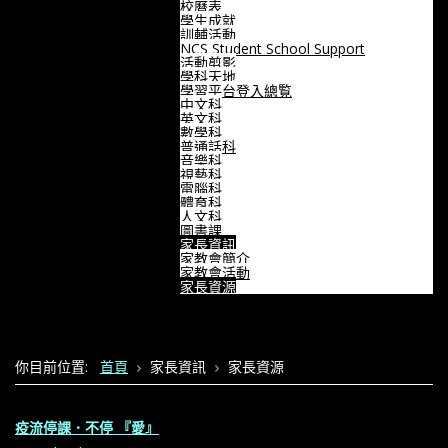
校曆表
學生成就
訓輔活動
NCS Student School Support
活動剪影
學科天地
學習平台登入總覧
中文科
英文科
數學科
普通話科
音樂科
視藝科
電腦科
體育科
人文科
圖書課
家長資訊
家教會簡介
家教會活動
家長資源
你目前位置:
首頁
家長資訊
家長資源
疫流停課．不停 『愛』