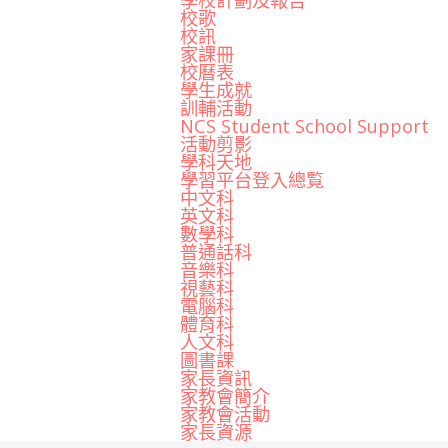
學校計劃及報告
校歌
校訊
家課冊
校曆表
學生成就
訓輔活動
NCS Student School Support
活動剪影
學科天地
學習平台登入總覧
中文科
英文科
數學科
普通話科
音樂科
視藝科
電腦科
體育科
人文科
圖書課
家長資訊
家教會簡介
家教會活動
家長資源