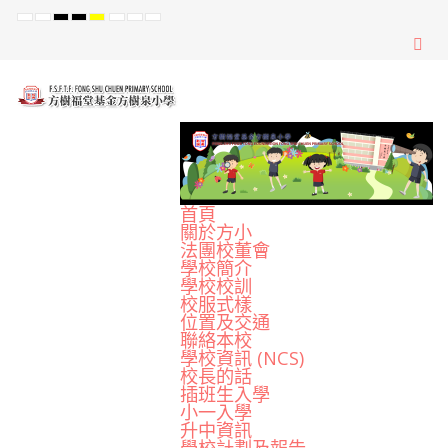
Default
Night
High
High
High
Set
Set
Set
mode
mode
Contrast
Contrast
Contrast
Smaller
Default
Larger
Black
Black
Yellow
Font
Font
Font
White
Yellow
Black
mode
mode
mode
首頁
關於方小
法團校董會
學校簡介
學校校訓
校服式樣
位置及交通
聯絡本校
學校資訊 (NCS)
校長的話
插班生入學
小一入學
升中資訊