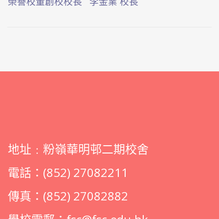
榮譽校董創校校長
李金業 校長
地址﹕粉嶺華明邨二期校舍
電話：(852) 27082211
傳真：(852) 27082882