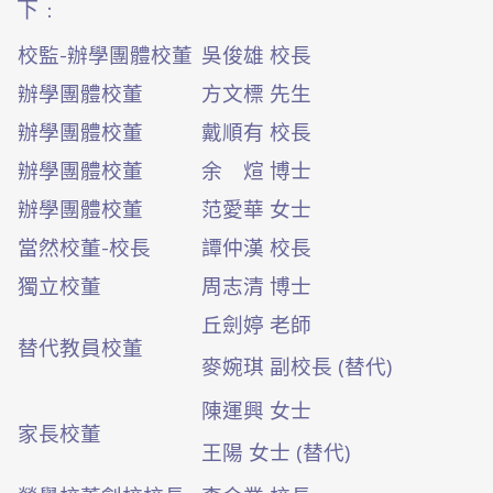
下﹕
校監-辦學團體校董
吳俊雄 校長
辦學團體校董
方文標 先生
辦學團體校董
戴順有 校長
辦學團體校董
余 煊 博士
辦學團體校董
范愛華 女士
當然校董-校長
譚仲漢 校長
獨立校董
周志清 博士
丘劍婷 老師
替代教員校董
麥婉琪 副校長 (替代)
陳運興 女士
家長校董
王陽 女士 (替代)