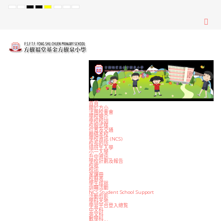
Default
Night
High
High
High
Set
Set
Set
mode
mode
Contrast
Contrast
Contrast
Smaller
Default
Larger
Black
Black
Yellow
Font
Font
Font
White
Yellow
Black
mode
mode
mode
首頁
關於方小
法團校董會
學校簡介
學校校訓
校服式樣
位置及交通
聯絡本校
學校資訊 (NCS)
校長的話
插班生入學
小一入學
升中資訊
學校計劃及報告
校歌
校訊
家課冊
校曆表
學生成就
訓輔活動
NCS Student School Support
活動剪影
學科天地
學習平台登入總覧
中文科
英文科
數學科