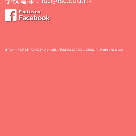
學校電郵：
fsc@fsc.edu.hk
IT Team, F.S.F.T.F. FONG SHU CHUEN PRIMARY SCHOOL ©2026 All Rights Reserved.