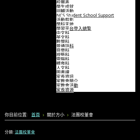
校曆表
學生成就
訓輔活動
NCS Student School Support
活動剪影
學科天地
學習平台登入總覧
中文科
英文科
數學科
普通話科
音樂科
視藝科
電腦科
體育科
人文科
圖書課
家長資訊
家教會簡介
家教會活動
家長資源
你目前位置:
首頁
關於方小
法團校董會
分類:
法團校董會