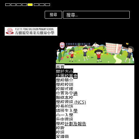
Default
Night
High
High
High
Set
Set
Set
mode
mode
Contrast
Contrast
Contrast
Smaller
Default
Larger
Black
Black
Yellow
Font
Font
Font
搜尋
White
Yellow
Black
mode
mode
mode
首頁
關於方小
法團校董會
學校簡介
學校校訓
校服式樣
位置及交通
聯絡本校
學校資訊 (NCS)
校長的話
插班生入學
小一入學
升中資訊
學校計劃及報告
校歌
校訊
家課冊