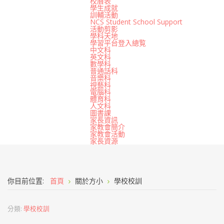
校曆表
學生成就
訓輔活動
NCS Student School Support
活動剪影
學科天地
學習平台登入總覧
中文科
英文科
數學科
普通話科
音樂科
視藝科
電腦科
體育科
人文科
圖書課
家長資訊
家教會簡介
家教會活動
家長資源
你目前位置:
首頁
關於方小
學校校訓
分類:
學校校訓