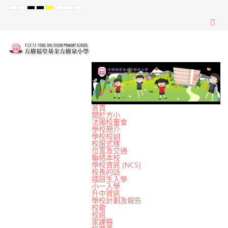
Default
Night
High
High
High
Set
Set
Set
mode
mode
Contrast
Contrast
Contrast
Smaller
Default
Larger
Black
Black
Yellow
Font
Font
Font
White
Yellow
Black
mode
mode
mode
首頁
關於方小
法團校董會
學校簡介
學校校訓
校服式樣
位置及交通
聯絡本校
學校資訊 (NCS)
校長的話
插班生入學
小一入學
升中資訊
學校計劃及報告
校歌
校訊
家課冊