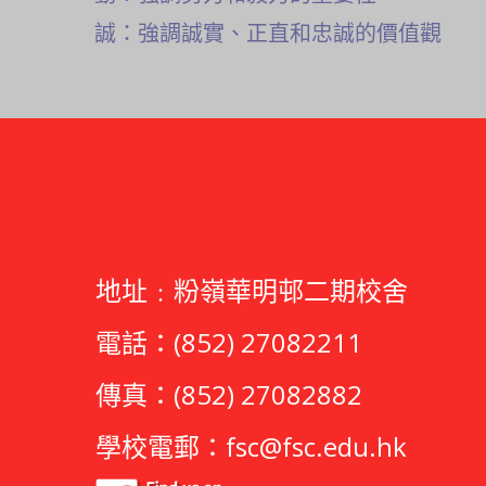
誠：強調誠實、正直和忠誠的價值觀
地址﹕粉嶺華明邨二期校舍
電話：(852) 27082211
傳真：(852) 27082882
學校電郵：
fsc@fsc.edu.hk