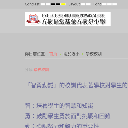
Contrast
Layout
Font
Default
Night
High
High
High
Fixed
Wide
Set
Set
Set
mode
mode
Contrast
Contrast
Contrast
layout
layout
Smaller
Default
Larger
Black
Black
Yellow
Font
Font
Font
White
Yellow
Black
mode
mode
mode
你目前位置:
首頁
關於方小
學校校訓
分類:
學校校訓
「智勇勤誠」的校訓代表著學校對學生的
智：培養學生的智慧和知識
勇：鼓勵學生勇於面對挑戰和困難
勤：強調努力和毅力的重要性