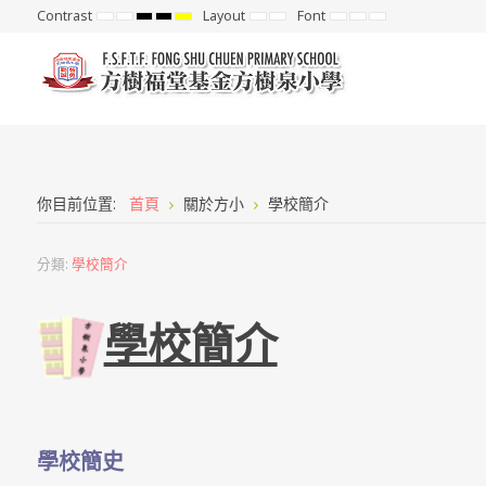
Contrast
Layout
Font
Default
Night
High
High
High
Fixed
Wide
Set
Set
Set
mode
mode
Contrast
Contrast
Contrast
layout
layout
Smaller
Default
Larger
Black
Black
Yellow
Font
Font
Font
White
Yellow
Black
mode
mode
mode
你目前位置:
首頁
關於方小
學校簡介
分類:
學校簡介
學校簡介
學校簡史