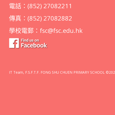
電話：(852) 27082211
傳真：(852) 27082882
學校電郵：
fsc@fsc.edu.hk
IT Team, F.S.F.T.F. FONG SHU CHUEN PRIMARY SCHOOL ©2026 A