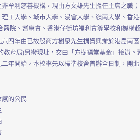
之非牟利慈善機構，現由
方文雄
先生
擔任主席之職；
、理工大學、城市大學、浸會大學、嶺南大學、香港
合醫院、耆康會、香港仔街坊福利會等學校和機構超
九六四年由已故殷商方樹泉先生捐資興辦於港島南區
的教育局)另撥現址，交由「方樹福堂基金」接辦。
九二年開始，本校率先以標準校舍首辦全日制，開北
命感的公民
生
袖
康