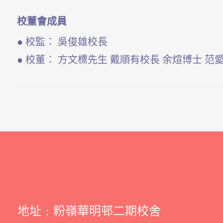
校董會成員
● 校監： 吳俊雄校長
● 校董： 方文標先生 戴順有校長 余煊博士 范
地址﹕粉嶺華明邨二期校舍