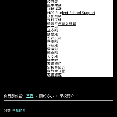
校曆表
學生成就
訓輔活動
NCS Student School Support
活動剪影
學科天地
學習平台登入總覧
中文科
英文科
數學科
普通話科
音樂科
視藝科
電腦科
體育科
人文科
圖書課
家長資訊
家教會簡介
家教會活動
家長資源
你目前位置:
首頁
關於方小
學校簡介
分類:
學校簡介