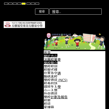
Default
Night
High
High
High
Set
Set
Set
mode
mode
Contrast
Contrast
Contrast
Smaller
Default
Larger
Black
Black
Yellow
Font
Font
Font
搜尋
White
Yellow
Black
mode
mode
mode
首頁
關於方小
法團校董會
學校簡介
學校校訓
校服式樣
位置及交通
聯絡本校
學校資訊 (NCS)
校長的話
插班生入學
小一入學
升中資訊
學校計劃及報告
校歌
校訊
家課冊