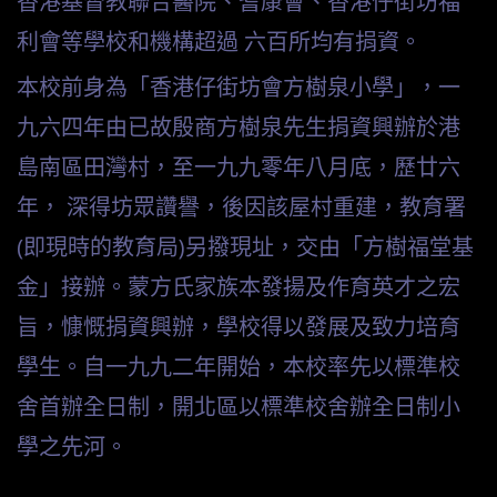
香港基督教聯合醫院、耆康會、香港仔街坊福
利會等學校和機構超過 六百所均有捐資。
本校前身為「香港仔街坊會方樹泉小學」，一
九六四年由已故殷商方樹泉先生捐資興辦於港
島南區田灣村，至一九九零年八月底，歷廿六
年， 深得坊眾讚譽，後因該屋村重建，教育署
(即現時的教育局)另撥現址，交由「方樹福堂基
金」接辦。蒙方氏家族本發揚及作育英才之宏
旨，慷慨捐資興辦，學校得以發展及致力培育
學生。自一九九二年開始，本校率先以標準校
舍首辦全日制，開北區以標準校舍辦全日制小
學之先河。