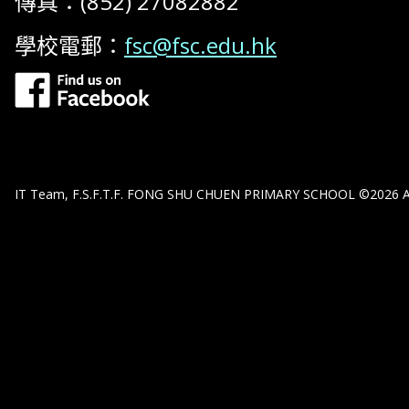
傳真：(852) 27082882
學校電郵：
fsc@fsc.edu.hk
IT Team, F.S.F.T.F. FONG SHU CHUEN PRIMARY SCHOOL ©2026 All