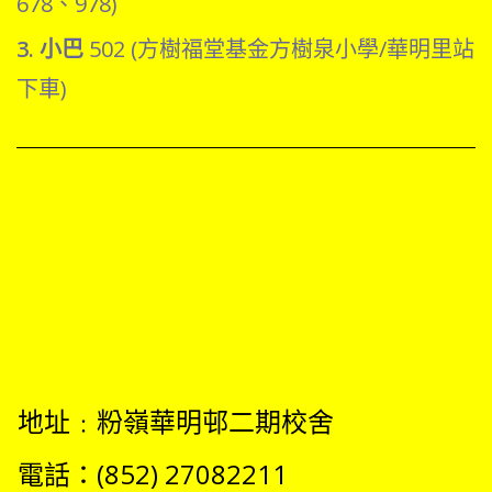
678
、
978)
3. 小巴
502 (方樹福堂基金方樹泉小學/華明里站
下車)
地址﹕粉嶺華明邨二期校舍
電話：(852) 27082211