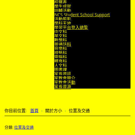
校曆表
學生成就
訓輔活動
NCS Student School Support
活動剪影
學科天地
學習平台登入總覧
中文科
英文科
數學科
普通話科
音樂科
視藝科
電腦科
體育科
人文科
圖書課
家長資訊
家教會簡介
家教會活動
家長資源
你目前位置:
首頁
關於方小
位置及交通
分類:
位置及交通