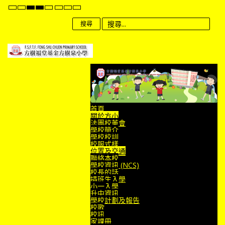
Default
Night
High
High
High
Set
Set
Set
mode
mode
Contrast
Contrast
Contrast
Smaller
Default
Larger
Black
Black
Yellow
Font
Font
Font
搜尋
White
Yellow
Black
mode
mode
mode
首頁
關於方小
法團校董會
學校簡介
學校校訓
校服式樣
位置及交通
聯絡本校
學校資訊 (NCS)
校長的話
插班生入學
小一入學
升中資訊
學校計劃及報告
校歌
校訊
家課冊