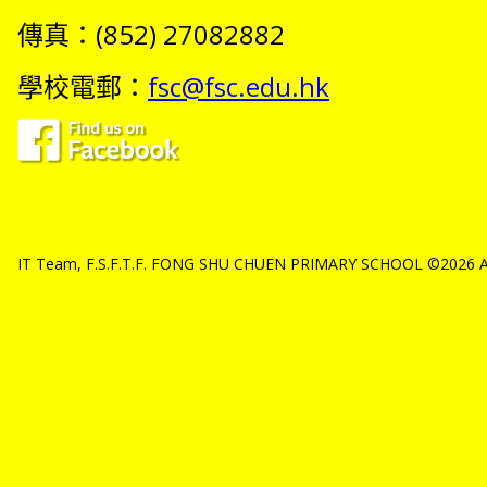
傳真：(852) 27082882
學校電郵：
fsc@fsc.edu.hk
IT Team, F.S.F.T.F. FONG SHU CHUEN PRIMARY SCHOOL ©2026 All