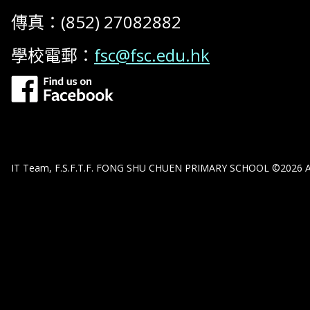
傳真：(852) 27082882
學校電郵：
fsc@fsc.edu.hk
IT Team, F.S.F.T.F. FONG SHU CHUEN PRIMARY SCHOOL ©2026 All