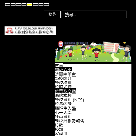
Default
Night
High
High
High
Set
Set
Set
mode
mode
Contrast
Contrast
Contrast
Smaller
Default
Larger
Black
Black
Yellow
Font
Font
Font
搜尋
White
Yellow
Black
mode
mode
mode
首頁
關於方小
法團校董會
學校簡介
學校校訓
校服式樣
位置及交通
聯絡本校
學校資訊 (NCS)
校長的話
插班生入學
小一入學
升中資訊
學校計劃及報告
校歌
校訊
家課冊