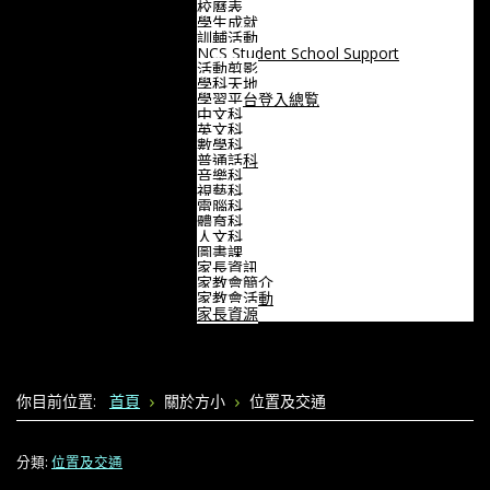
校曆表
學生成就
訓輔活動
NCS Student School Support
活動剪影
學科天地
學習平台登入總覧
中文科
英文科
數學科
普通話科
音樂科
視藝科
電腦科
體育科
人文科
圖書課
家長資訊
家教會簡介
家教會活動
家長資源
你目前位置:
首頁
關於方小
位置及交通
分類:
位置及交通