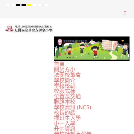
Default
Night
High
High
High
Set
Set
Set
mode
mode
Contrast
Contrast
Contrast
Smaller
Default
Larger
Black
Black
Yellow
Font
Font
Font
White
Yellow
Black
mode
mode
mode
首頁
關於方小
法團校董會
學校簡介
學校校訓
校服式樣
位置及交通
聯絡本校
學校資訊 (NCS)
校長的話
插班生入學
小一入學
升中資訊