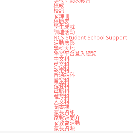
學校計劃及報告
校歌
校訊
家課冊
校曆表
學生成就
訓輔活動
NCS Student School Support
活動剪影
學科天地
學習平台登入總覧
中文科
英文科
數學科
普通話科
音樂科
視藝科
電腦科
體育科
人文科
圖書課
家長資訊
家教會簡介
家教會活動
家長資源