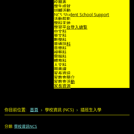
校曆表
學生成就
訓輔活動
NCS Student School Support
活動剪影
學科天地
學習平台登入總覧
中文科
英文科
數學科
普通話科
音樂科
視藝科
電腦科
體育科
人文科
圖書課
家長資訊
家教會簡介
家教會活動
家長資源
你目前位置:
首頁
學校資訊 (NCS)
插班生入學
分類:
學校資訊NCS