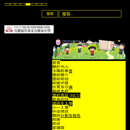
Default
Night
High
High
High
Set
Set
Set
mode
mode
Contrast
Contrast
Contrast
Smaller
Default
Larger
Black
Black
Yellow
Font
Font
Font
搜尋
White
Yellow
Black
mode
mode
mode
首頁
關於方小
法團校董會
學校簡介
學校校訓
校服式樣
位置及交通
聯絡本校
學校資訊 (NCS)
校長的話
插班生入學
小一入學
升中資訊
學校計劃及報告
校歌
校訊
家課冊