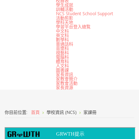
校曆表
學生成就
訓輔活動
NCS Student School Support
活動剪影
學科天地
學習平台登入總覧
中文科
英文科
數學科
普通話科
音樂科
視藝科
電腦科
體育科
人文科
圖書課
家長資訊
家教會簡介
家教會活動
家長資源
你目前位置:
首頁
學校資訊 (NCS)
家課冊