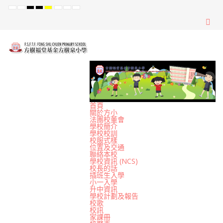
Default
Night
High
High
High
Set
Set
Set
mode
mode
Contrast
Contrast
Contrast
Smaller
Default
Larger
Black
Black
Yellow
Font
Font
Font
White
Yellow
Black
mode
mode
mode
首頁
關於方小
法團校董會
學校簡介
學校校訓
校服式樣
位置及交通
聯絡本校
學校資訊 (NCS)
校長的話
插班生入學
小一入學
升中資訊
學校計劃及報告
校歌
校訊
家課冊