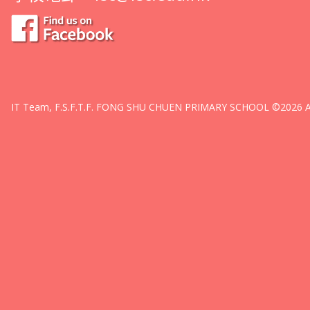
IT Team, F.S.F.T.F. FONG SHU CHUEN PRIMARY SCHOOL ©2026 All