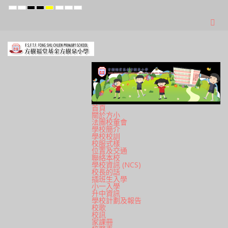
Default
Night
High
High
High
Set
Set
Set
mode
mode
Contrast
Contrast
Contrast
Smaller
Default
Larger
Black
Black
Yellow
Font
Font
Font
White
Yellow
Black
mode
mode
mode
首頁
關於方小
法團校董會
學校簡介
學校校訓
校服式樣
位置及交通
聯絡本校
學校資訊 (NCS)
校長的話
插班生入學
小一入學
升中資訊
學校計劃及報告
校歌
校訊
家課冊