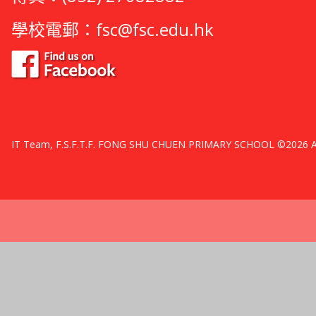
學校電郵：
fsc@fsc.edu.hk
IT Team, F.S.F.T.F. FONG SHU CHUEN PRIMARY SCHOOL ©2026 All