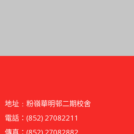
地址﹕粉嶺華明邨二期校舍
電話：(852) 27082211
傳真：(852) 27082882