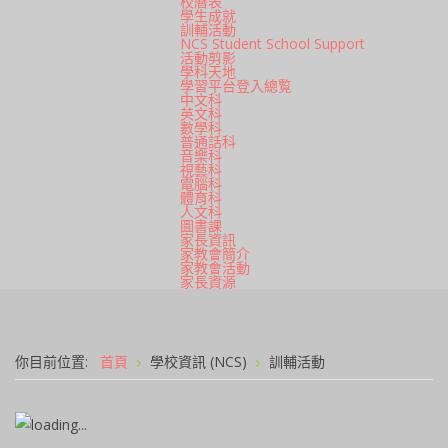
校曆表
學生成就
訓輔活動
NCS Student School Support
活動剪影
學科天地
學習平台登入總覧
中文科
英文科
數學科
普通話科
音樂科
視藝科
電腦科
體育科
人文科
圖書課
家長資訊
家教會簡介
家教會活動
家長資源
你目前位置:
首頁
學校資訊 (NCS)
訓輔活動