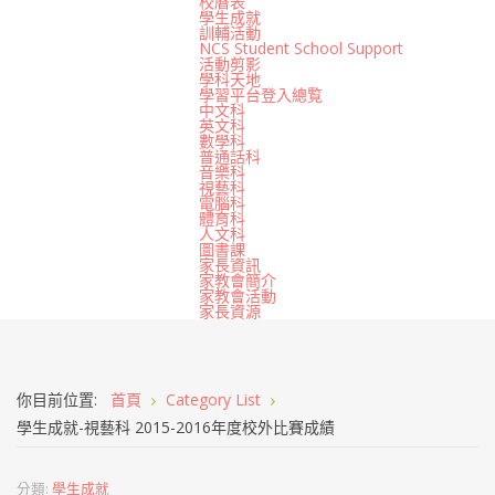
校曆表
學生成就
訓輔活動
NCS Student School Support
活動剪影
學科天地
學習平台登入總覧
中文科
英文科
數學科
普通話科
音樂科
視藝科
電腦科
體育科
人文科
圖書課
家長資訊
家教會簡介
家教會活動
家長資源
你目前位置:
首頁
Category List
學生成就-視藝科 2015-2016年度校外比賽成績
分類:
學生成就