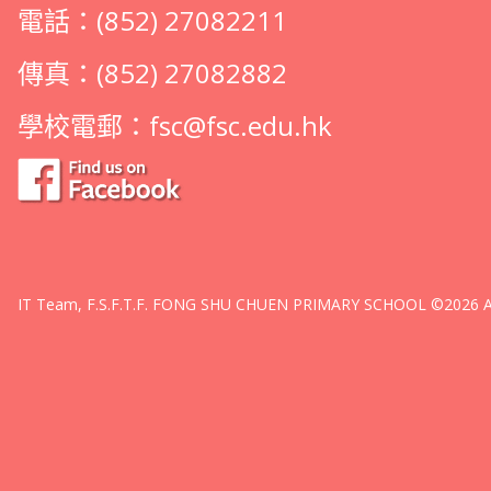
電話：(852) 27082211
傳真：(852) 27082882
學校電郵：
fsc@fsc.edu.hk
IT Team, F.S.F.T.F. FONG SHU CHUEN PRIMARY SCHOOL ©2026 All