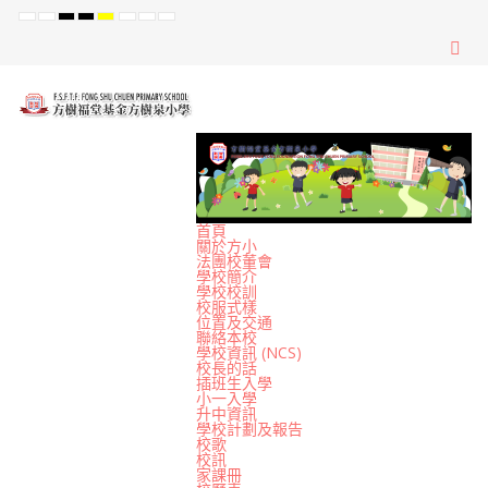
Default
Night
High
High
High
Set
Set
Set
mode
mode
Contrast
Contrast
Contrast
Smaller
Default
Larger
Black
Black
Yellow
Font
Font
Font
White
Yellow
Black
mode
mode
mode
首頁
關於方小
法團校董會
學校簡介
學校校訓
校服式樣
位置及交通
聯絡本校
學校資訊 (NCS)
校長的話
插班生入學
小一入學
升中資訊
學校計劃及報告
校歌
校訊
家課冊