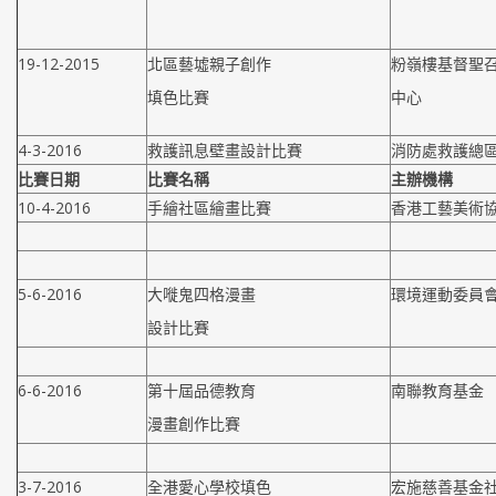
19-12-2015
北區藝墟親子創作
粉嶺樓基督聖
填色比賽
中心
4-3-2016
救護訊息壁畫設計比賽
消防處救護總
比賽日期
比賽名稱
主辦機構
10-4-2016
手繪社區繪畫比賽
香港工藝美術
5-6-2016
大嘥鬼四格漫畫
環境運動委員
設計比賽
6-6-2016
第十屆品德教育
南聯教育基金
漫畫創作比賽
3-7-2016
全港愛心學校填色
宏施慈善基金