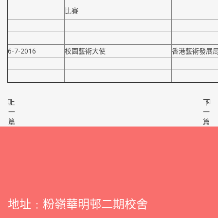
比賽
6-7-2016
校園藝術大使
香港藝術發展
上
下
一
一
篇
篇
地址﹕粉嶺華明邨二期校舍