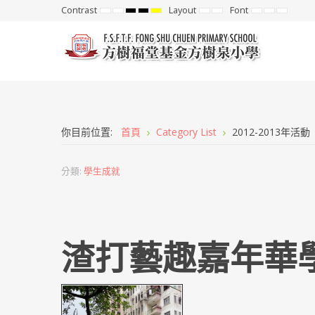
Contrast
Layout
Font
Default
Night
High
High
High
Fixed
Wide
Set
Set
Set
mode
mode
Contrast
Contrast
Contrast
layout
layout
Smaller
Default
Larger
Black
Black
Yellow
Font
Font
Font
White
Yellow
Black
mode
mode
mode
你目前位置:
首頁
Category List
2012-2013年活動
分類:
學生成就
渣打藝趣嘉年華