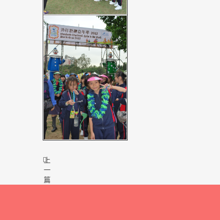
上
一
篇